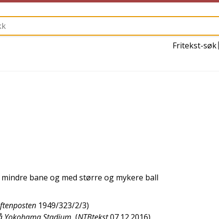
Fritekst-søk
å mindre bane og med større og mykere ball
ftenposten
1949/323/2/3
)
 på Yokohama Stadium
(
NTBtekst
07.12.2016
)