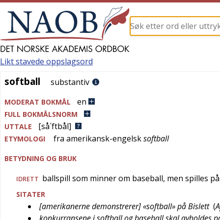
Likt stavede oppslagsord
softball
softball
substantiv
en
MODERAT BOKMÅL
FULL BOKMÅLSNORM
[så´ftbål]
UTTALE
fra
amerikansk-engelsk
softball
ETYMOLOGI
BETYDNING OG BRUK
ballspill som minner om baseball, men spilles p
IDRETT
SITATER
[amerikanerne demonstrerer] «softball» på Bislett
(
A
konkurransene i softball og baseball skal avholdes