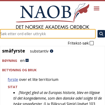
Fritekst-søk
småfyrste
småfyrste
substantiv
en
BØYNING
BETYDNING OG BRUK
fyrste
over et lite territorium
SITAT
[Norge] gled ut av Europas historie, blev en tilgave
til det kongedømme, som den danske adel solgte til de
tyske smaafyrster
(
Liv Bliksrud
Sigrid Undset
103