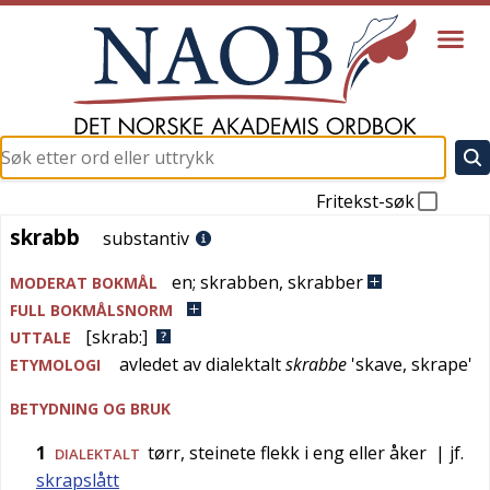
Fritekst-søk
skrabb
skrabb
substantiv
en
;
skrabben
,
skrabber
MODERAT BOKMÅL
FULL BOKMÅLSNORM
[skrab:]
UTTALE
avledet av
dialektalt
skrabbe
'
skave, skrape
'
ETYMOLOGI
BETYDNING OG BRUK
1
tørr, steinete flekk i eng eller åker
| jf.
DIALEKTALT
skrapslått