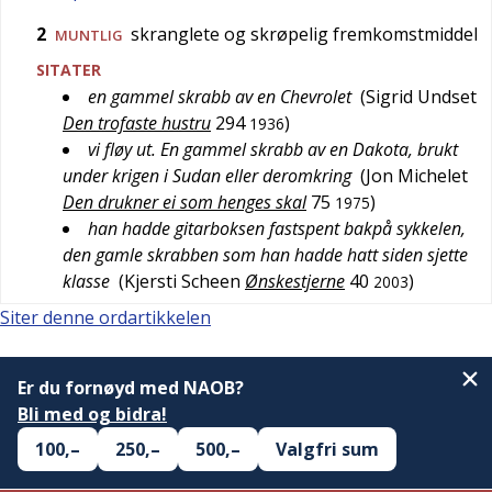
2
skranglete og skrøpelig fremkomstmiddel
MUNTLIG
SITATER
en gammel skrabb av en Chevrolet
(
Sigrid Undset
Den trofaste hustru
294
)
1936
vi fløy ut. En gammel skrabb av en Dakota, brukt
under krigen i Sudan eller deromkring
(
Jon Michelet
Den drukner ei som henges skal
75
)
1975
han hadde gitarboksen fastspent bakpå sykkelen,
den gamle skrabben som han hadde hatt siden sjette
klasse
(
Kjersti Scheen
Ønskestjerne
40
)
2003
Siter denne ordartikkelen
Er du fornøyd med NAOB?
Bli med og bidra!
100,–
250,–
500,–
Valgfri sum