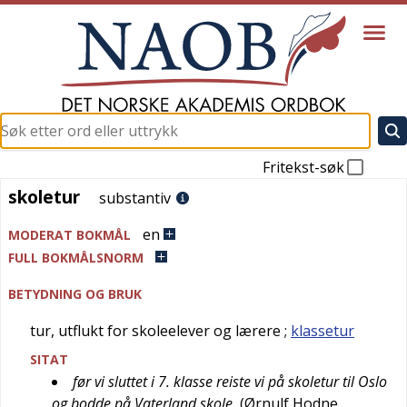
Fritekst-søk
skoletur
skoletur
substantiv
en
MODERAT BOKMÅL
FULL BOKMÅLSNORM
BETYDNING OG BRUK
tur, utflukt for skoleelever og lærere
;
klassetur
SITAT
før vi sluttet i 7. klasse reiste vi på skoletur til Oslo
og bodde på Vaterland skole
(
Ørnulf Hodne