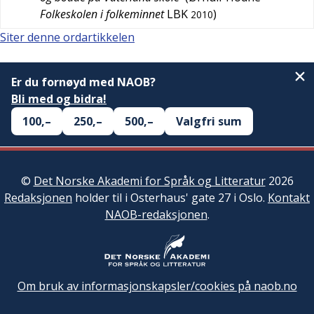
Folkeskolen i folkeminnet
LBK
)
2010
Siter denne ordartikkelen
Er du fornøyd med NAOB?
Bli med og bidra!
100,–
250,–
500,–
Valgfri sum
©
Det Norske Akademi for Språk og Litteratur
2026
Redaksjonen
holder til i Osterhaus' gate 27 i Oslo.
Kontakt
NAOB-redaksjonen
.
Om bruk av informasjonskapsler/cookies på naob.no