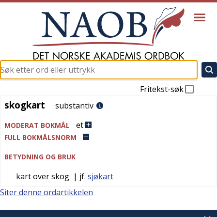
Fritekst-søk
skogkart
skogkart
substantiv
et
MODERAT BOKMÅL
FULL BOKMÅLSNORM
BETYDNING OG BRUK
kart over skog
| jf.
sjøkart
Siter denne ordartikkelen