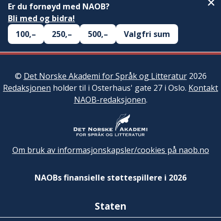
Er du fornøyd med NAOB?
Bli med og bidra!
100,–
250,–
500,–
Valgfri sum
©
Det Norske Akademi for Språk og Litteratur
2026
Redaksjonen
holder til i Osterhaus' gate 27 i Oslo.
Kontakt
NAOB-redaksjonen
.
Om bruk av informasjonskapsler/cookies på naob.no
NAOBs finansielle støttespillere i 2026
Staten