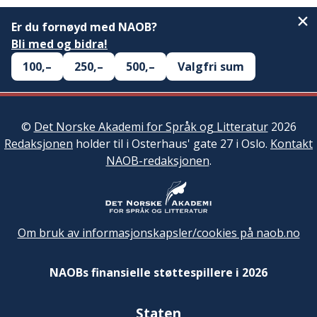
Er du fornøyd med NAOB?
Bli med og bidra!
100,–
250,–
500,–
Valgfri sum
©
Det Norske Akademi for Språk og Litteratur
2026
Redaksjonen
holder til i Osterhaus' gate 27 i Oslo.
Kontakt
NAOB-redaksjonen
.
Om bruk av informasjonskapsler/cookies på naob.no
NAOBs finansielle støttespillere i 2026
Staten