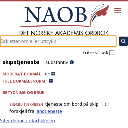
Fritekst-søk
skipstjeneste
skipstjeneste
substantiv
en
MODERAT BOKMÅL
FULL BOKMÅLSNORM
BETYDNING OG BRUK
tjeneste om bord på skip
| til
SJØMILITÆRVESEN
forskjell fra
landtjeneste
Siter denne ordartikkelen