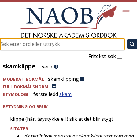
Fritekst-søk
skamklippe
skamklippe
verb
skamklipping
MODERAT BOKMÅL
FULL BOKMÅLSNORM
første ledd
skam
ETYMOLOGI
BETYDNING OG BRUK
klippe (hår, tøystykke e.l.) slik at det blir stygt
SITATER
de rettlinjede mønstre og skamklipte trær som man