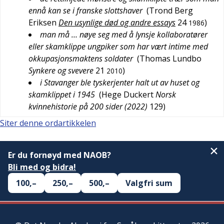
ennå kan se i franske slottshaver
(
Trond Berg
Eriksen
Den usynlige død og andre essays
24
)
1986
man må … nøye seg med å lynsje kollaboratører
eller skamklippe ungpiker som har vært intime med
okkupasjonsmaktens soldater
(
Thomas Lundbo
Synkere og svevere
21
)
2010
i Stavanger ble tyskerjenter halt ut av huset og
skamklippet i 1945
(
Hege Duckert
Norsk
kvinnehistorie på 200 sider (2022)
129
)
Siter denne ordartikkelen
Er du fornøyd med NAOB?
Bli med og bidra!
100,–
250,–
500,–
Valgfri sum