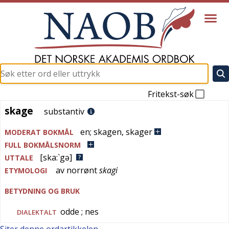
Fritekst-søk
skage
skage
substantiv
en
;
skagen
,
skager
MODERAT BOKMÅL
FULL BOKMÅLSNORM
[ska:`gə]
UTTALE
av
norrønt
skagi
ETYMOLOGI
BETYDNING OG BRUK
odde
; nes
DIALEKTALT