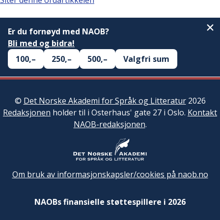
Siter denne ordartikkelen
Er du fornøyd med NAOB?
Bli med og bidra!
100,–
250,–
500,–
Valgfri sum
©
Det Norske Akademi for Språk og Litteratur
2026
Redaksjonen
holder til i Osterhaus' gate 27 i Oslo.
Kontakt
NAOB-redaksjonen
.
Om bruk av informasjonskapsler/cookies på naob.no
NAOBs finansielle støttespillere i 2026