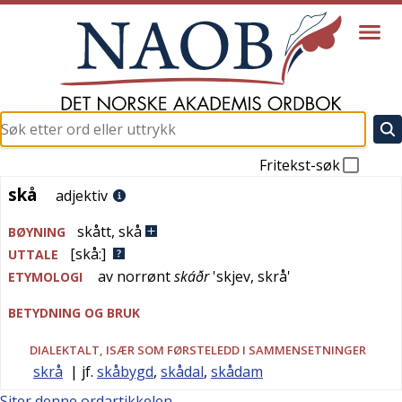
Fritekst-søk
skå
skå
adjektiv
skått
,
skå
BØYNING
[skå:]
UTTALE
av
norrønt
skáðr
'
skjev, skrå
'
ETYMOLOGI
BETYDNING OG BRUK
DIALEKTALT
, ISÆR SOM FØRSTELEDD I SAMMENSETNINGER
skrå
| jf.
skåbygd
,
skådal
,
skådam
Siter denne ordartikkelen