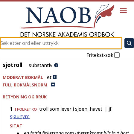
Fritekst-søk
sjøtroll
sjøtroll
substantiv
et
MODERAT BOKMÅL
FULL BOKMÅLSNORM
BETYDNING OG BRUK
1
troll som lever i sjøen, havet
| jf.
I FOLKETRO
sjøuhyre
SITAT
en fattig fiskersønn som ubetenksomt blir lovt bort