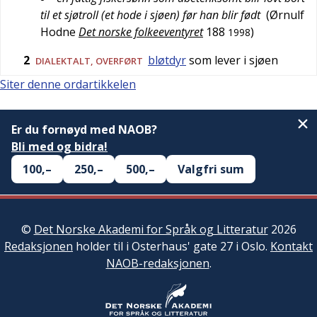
til et sjøtroll (et hode i sjøen) før han blir født
(
Ørnulf
Hodne
Det norske folkeeventyret
188
)
1998
2
bløtdyr
som lever i sjøen
DIALEKTALT
,
OVERFØRT
Siter denne ordartikkelen
Er du fornøyd med NAOB?
Bli med og bidra!
100,–
250,–
500,–
Valgfri sum
©
Det Norske Akademi for Språk og Litteratur
2026
Redaksjonen
holder til i Osterhaus' gate 27 i Oslo.
Kontakt
NAOB-redaksjonen
.