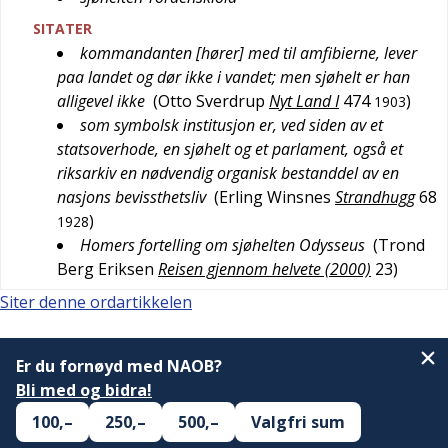
SITATER
kommandanten [hører] med til amfibierne, lever
paa landet og dør ikke i vandet; men sjøhelt er han
alligevel ikke
(
Otto Sverdrup
Nyt Land I
474
)
1903
som symbolsk institusjon er, ved siden av et
statsoverhode, en sjøhelt og et parlament, også et
riksarkiv en nødvendig organisk bestanddel av en
nasjons bevissthetsliv
(
Erling Winsnes
Strandhugg
68
)
1928
Homers fortelling om sjøhelten Odysseus
(
Trond
Berg Eriksen
Reisen gjennom helvete (2000)
23
)
Siter denne ordartikkelen
Er du fornøyd med NAOB?
Bli med og bidra!
100,–
250,–
500,–
Valgfri sum