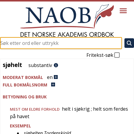
Fritekst-søk
sjøhelt
sjøhelt
substantiv
en
MODERAT BOKMÅL
FULL BOKMÅLSNORM
BETYDNING OG BRUK
helt i sjøkrig
; helt som ferdes
MEST OM ELDRE FORHOLD
på havet
EKSEMPEL
sjøhelten Tordenskiold