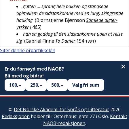
gutten … sprang hele bakken og standsede
opimellem de sidstankomne med en lang, skingrende
hauking
(
Bjørnstjerne Bjørnson
Samlede digter-
verker I
465
)
han sa goddag til den sidstankomne uden at reise
sig
(
Gabriel Finne
To Damer
154
)
1891
Siter denne ordartikkelen
Er du fornøyd med NAOB?
Bli med og bidra!
100,–
250,–
500,–
Valgfri sum
©
Det Norske Akademi for Språk og Litteratur
2026
Redaksjonen
holder til i Osterhaus' gate 27 i Oslo.
Kontakt
NAOB-redaksjonen
.