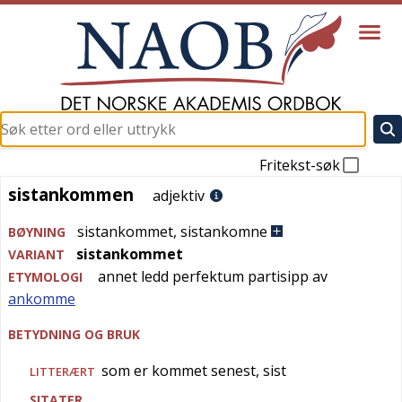
Fritekst-søk
sistankommen
sistankommen
adjektiv
sistankommet
,
sistankomne
BØYNING
sistankommet
VARIANT
annet ledd perfektum partisipp av
ETYMOLOGI
ankomme
BETYDNING OG BRUK
som er kommet senest, sist
LITTERÆRT
SITATER