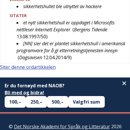
sikkerhetshullet ble utnyttet av hackere
SITATER
et nytt sikkerhetshull er oppdaget i Microsofts
nettleser Internett Explorer
(
Bergens Tidende
13.08.1997/50
)
[NN] sier det er plantet sikkerhetshull i amerikansk
programvare for å gi etterretningstjenesten innsyn
(
Dagsavisen
12.04.2014/9
)
Siter denne ordartikkelen
Er du fornøyd med NAOB?
Bli med og bidra!
100,–
250,–
500,–
Valgfri sum
©
Det Norske Akademi for Språk og Litteratur
2026