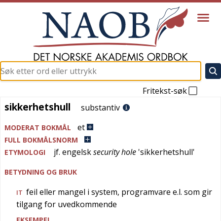
Fritekst-søk
sikkerhetshull
sikkerhetshull
substantiv
et
MODERAT BOKMÅL
FULL BOKMÅLSNORM
jf.
engelsk
security hole
'
sikkerhetshull
'
ETYMOLOGI
BETYDNING OG BRUK
feil eller mangel i system, programvare e.l. som gir
IT
tilgang for uvedkommende
EKSEMPEL