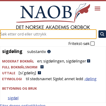
Fritekst-søk
sigdøling
sigdøling
substantiv
en
;
sigdølingen
,
sigdølinger
MODERAT BOKMÅL
FULL BOKMÅLSNORM
[si`gdøliŋ]
UTTALE
til stedsnavnet
Sigdal
; annet ledd
-døling
ETYMOLOGI
BETYDNING OG BRUK
sigdøl
Siter denne ordartikkelen