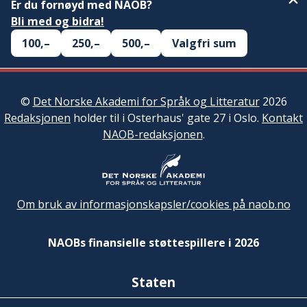
Er du fornøyd med NAOB?
Bli med og bidra!
100,–
250,–
500,–
Valgfri sum
©
Det Norske Akademi for Språk og Litteratur
2026
Redaksjonen
holder til i Osterhaus' gate 27 i Oslo.
Kontakt
NAOB-redaksjonen
.
Om bruk av informasjonskapsler/cookies på naob.no
NAOBs finansielle støttespillere i 2026
Staten