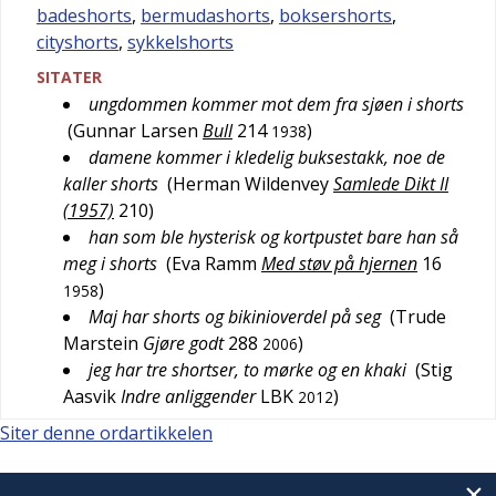
badeshorts
,
bermudashorts
,
boksershorts
,
cityshorts
,
sykkelshorts
SITATER
ungdommen kommer mot dem fra sjøen i shorts
(
Gunnar Larsen
Bull
214
)
1938
damene kommer i kledelig buksestakk, noe de
kaller shorts
(
Herman Wildenvey
Samlede Dikt II
(1957)
210
)
han som ble hysterisk og kortpustet bare han så
meg i shorts
(
Eva Ramm
Med støv på hjernen
16
)
1958
Maj har shorts og bikinioverdel på seg
(
Trude
Marstein
Gjøre godt
288
)
2006
jeg har tre shortser, to mørke og en khaki
(
Stig
Aasvik
Indre anliggender
LBK
)
2012
Siter denne ordartikkelen