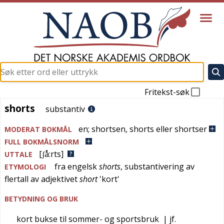
Fritekst-søk
shorts
shorts
substantiv
en
;
shortsen
,
shorts eller shortser
MODERAT BOKMÅL
FULL BOKMÅLSNORM
[ʃå:rts]
UTTALE
fra
engelsk
shorts
, substantivering av
ETYMOLOGI
flertall av adjektivet
short
'
kort
'
BETYDNING OG BRUK
kort bukse til sommer- og sportsbruk
| jf.