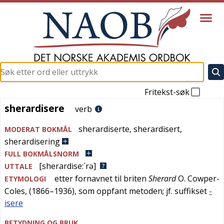
Fritekst-søk
sherardisere
sherardisere
verb
sherardiserte
,
sherardisert
,
MODERAT BOKMÅL
sherardisering
FULL BOKMÅLSNORM
[sherardise:´rə]
UTTALE
etter fornavnet til briten
Sherard
O. Cowper-
ETYMOLOGI
Coles, (1866–1936), som oppfant metoden; jf. suffikset
-
isere
BETYDNING OG BRUK