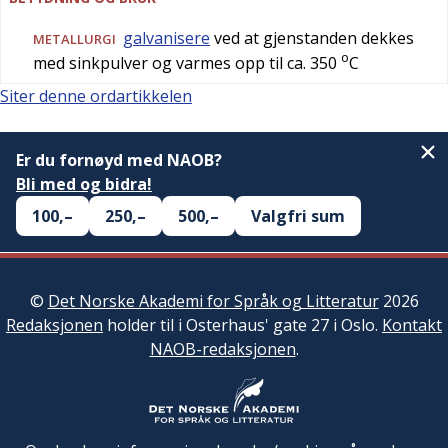
galvanisere
ved at gjenstanden dekkes
METALLURGI
o
med sinkpulver og varmes opp til ca. 350
C
Siter denne ordartikkelen
Er du fornøyd med NAOB?
Bli med og bidra!
100,–
250,–
500,–
Valgfri sum
©
Det Norske Akademi for Språk og Litteratur
2026
Redaksjonen
holder til i Osterhaus' gate 27 i Oslo.
Kontakt
NAOB-redaksjonen
.