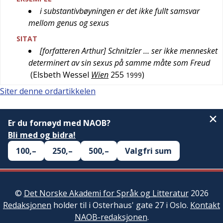
i substantivbøyningen er det ikke fullt samsvar
mellom genus og sexus
SITAT
[forfatteren Arthur] Schnitzler … ser ikke mennesket
determinert av sin sexus på samme måte som Freud
(
Elsbeth Wessel
Wien
255
)
1999
Siter denne ordartikkelen
Er du fornøyd med NAOB?
Bli med og bidra!
100,–
250,–
500,–
Valgfri sum
©
Det Norske Akademi for Språk og Litteratur
2026
Redaksjonen
holder til i Osterhaus' gate 27 i Oslo.
Kontakt
NAOB-redaksjonen
.