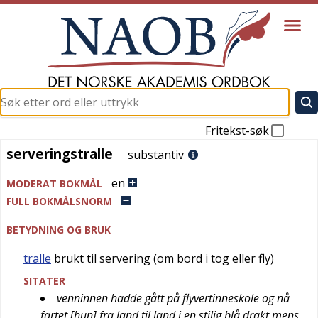
Fritekst-søk
serveringstralle
serveringstralle
substantiv
en
MODERAT BOKMÅL
FULL BOKMÅLSNORM
BETYDNING OG BRUK
tralle
brukt til servering (om bord i tog eller fly)
SITATER
venninnen hadde gått på flyvertinneskole og nå
fartet [hun] fra land til land i en stilig blå drakt mens