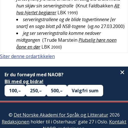
hun skjøv sin serveringstralle
(
Knut Faldbakken
Alt
hva hjertet begjærer
LBK
)
1999
serveringstrallene og de blide togvertinnene [er
snart] en saga blott på NSB-togene
(
vg.no
27.03.2000
)
jeg ser serveringstralla komme nedover
midtgangen
(
Trude Marstein
Plutselig høre noen
åpne en dør
LBK
)
2000
Siter denne ordartikkelen
Er du fornøyd med NAOB?
Bli med og bidra!
100,–
250,–
500,–
Valgfri sum
©
Det Norske Akademi for Språk og Litteratur
2026
Redaksjonen
holder til i Osterhaus' gate 27 i Oslo.
Kontakt