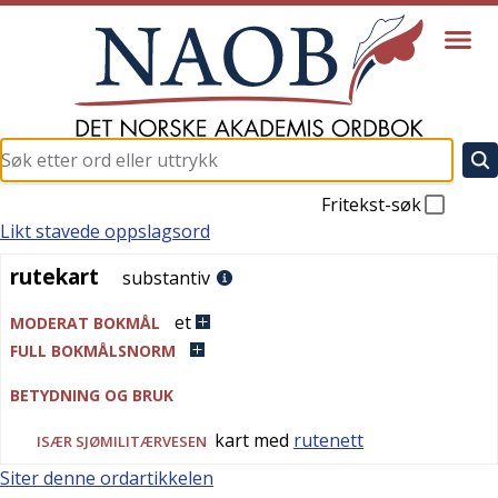
Fritekst-søk
Likt stavede oppslagsord
rutekart
rutekart
substantiv
et
MODERAT BOKMÅL
FULL BOKMÅLSNORM
BETYDNING OG BRUK
kart med
rutenett
ISÆR
SJØMILITÆRVESEN
Siter denne ordartikkelen