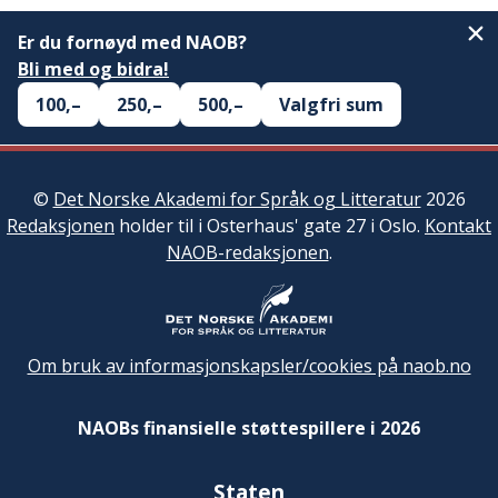
Er du fornøyd med NAOB?
Bli med og bidra!
100,–
250,–
500,–
Valgfri sum
©
Det Norske Akademi for Språk og Litteratur
2026
Redaksjonen
holder til i Osterhaus' gate 27 i Oslo.
Kontakt
NAOB-redaksjonen
.
Om bruk av informasjonskapsler/cookies på naob.no
NAOBs finansielle støttespillere i 2026
Staten