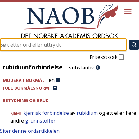
Fritekst-søk
rubidiumforbindelse
rubidiumforbindelse
substantiv
en
MODERAT BOKMÅL
FULL BOKMÅLSNORM
BETYDNING OG BRUK
kjemisk forbindelse
av
rubidium
og ett eller flere
KJEMI
andre
grunnstoffer
Siter denne ordartikkelen