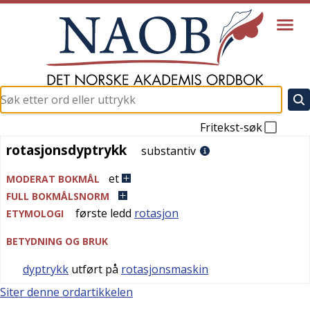
Fritekst-søk
rotasjonsdyptrykk
rotasjonsdyptrykk
substantiv
et
MODERAT BOKMÅL
FULL BOKMÅLSNORM
første ledd
rotasjon
ETYMOLOGI
BETYDNING OG BRUK
dyptrykk
utført på
rotasjonsmaskin
Siter denne ordartikkelen