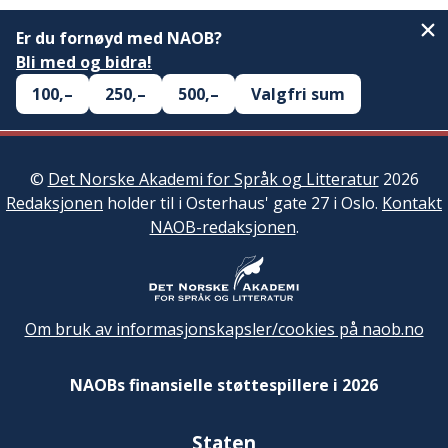
Er du fornøyd med NAOB?
Bli med og bidra!
100,–
250,–
500,–
Valgfri sum
©
Det Norske Akademi for Språk og Litteratur
2026
Redaksjonen
holder til i Osterhaus' gate 27 i Oslo.
Kontakt
NAOB-redaksjonen
.
Om bruk av informasjonskapsler/cookies på naob.no
NAOBs finansielle støttespillere i 2026
Staten