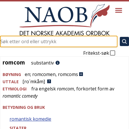
Fritekst-søk
romcom
romcom
substantiv
en
;
romcomen
,
romcoms
BØYNING
[ro´mkåm]
UTTALE
fra
engelsk
romcom
, forkortet form av
ETYMOLOGI
romantic comedy
BETYDNING OG BRUK
romantisk komedie
SITATER