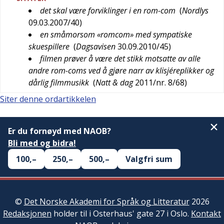
det skal være forviklinger i en rom-com
(
Nordlys
09.03.2007/40
)
en småmorsom «romcom» med sympatiske
skuespillere
(
Dagsavisen
30.09.2010/45
)
filmen prøver å være det stikk motsatte av alle
andre rom-coms ved å gjøre narr av klisjéreplikker og
dårlig filmmusikk
(
Natt & dag
2011/nr. 8/68
)
Siter denne ordartikkelen
Er du fornøyd med NAOB?
Bli med og bidra!
100,–
250,–
500,–
Valgfri sum
©
Det Norske Akademi for Språk og Litteratur
2026
Redaksjonen
holder til i Osterhaus' gate 27 i Oslo.
Kontakt