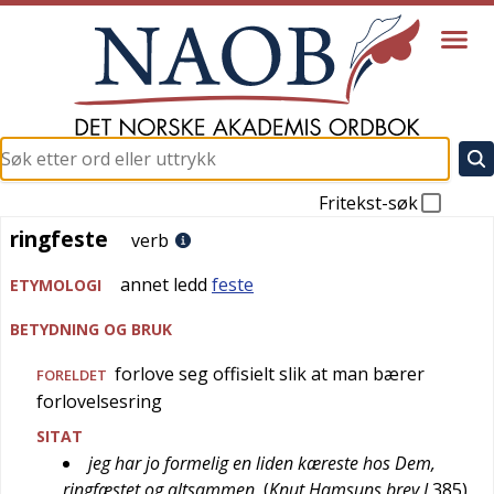
Fritekst-søk
ringfeste
ringfeste
verb
annet ledd
feste
ETYMOLOGI
BETYDNING OG BRUK
forlove seg offisielt slik at man bærer
FORELDET
forlovelsesring
SITAT
jeg har jo formelig en liden kæreste hos Dem,
ringfæstet og altsammen
(
Knut Hamsuns brev I
385
)