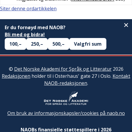
Siter denne ordartikkelen
Er du fornøyd med NAOB?
Bli med og bidra!
100,–
250,–
500,–
Valgfri sum
©
Det Norske Akademi for Språk og Litteratur
2026
Redaksjonen
holder til i Osterhaus' gate 27 i Oslo.
Kontakt
NAOB-redaksjonen
.
Om bruk av informasjonskapsler/cookies på naob.no
NAOBs finansielle støttespillere i 2026