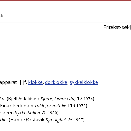
Fritekst-søk
lapparat
| jf.
klokke
,
dørklokke
,
sykkelklokke
kka
(
Kjell Askildsen
Kjære, kjære Oluf
17
)
1974
Einar Pedersen
Takk for mitt liv
119
)
1973
 Green
Sykkelboken
70
)
1980
ørke
(
Hanne Ørstavik
Kjærlighet
23
)
1997