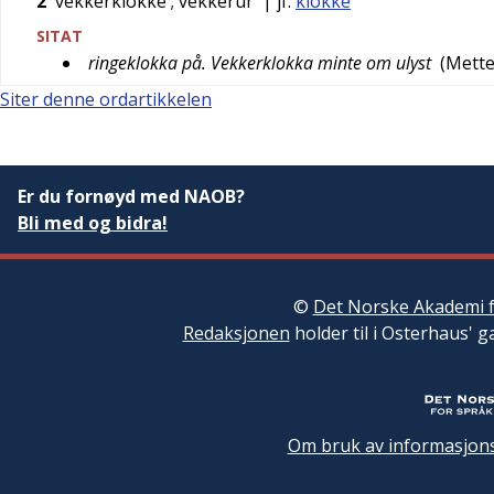
2
vekkerklokke
; vekkerur
| jf.
klokke
SITAT
ringeklokka på. Vekkerklokka minte om ulyst
(
Mett
Siter denne ordartikkelen
Er du fornøyd med NAOB?
Bli med og bidra!
©
Det Norske Akademi f
Redaksjonen
holder til i Osterhaus' g
Om bruk av informasjons