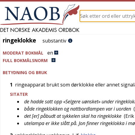
ringeklokke
ringeklokke
substantiv
en
MODERAT BOKMÅL
FULL BOKMÅLSNORM
BETYDNING OG BRUK
1
ringeapparat brukt som dørklokke eller annet signa
SITATER
de hadde satt opp «Selgere uønsket» under ringeklo
både ringeklokken og nattbordlampen var i uorden
(
det [er] påbudt at sykkelen skal ha ringeklokke
(
Erik
utelampa er ikke slått på. Jon finner ringeklokka i m