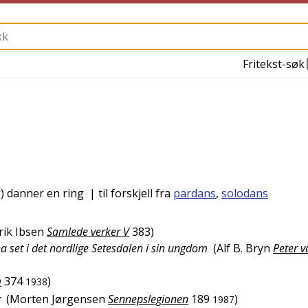
Fritekst-søk
) danner en ring
| til forskjell fra
pardans
,
solodans
ik Ibsen
Samlede verker V
383
)
 set i det nordlige Setesdalen i sin ungdom
(
Alf B. Bryn
Peter v
m
374
)
1938
g
(
Morten Jørgensen
Sennepslegionen
189
)
1987