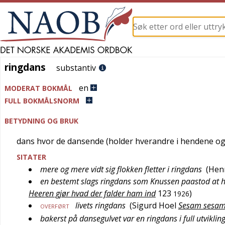
ringdans
ringdans
substantiv
en
MODERAT BOKMÅL
FULL BOKMÅLSNORM
BETYDNING OG BRUK
dans hvor de dansende (holder hverandre i hendene og
SITATER
mere og mere vidt sig flokken fletter i ringdans
(
Henr
en bestemt slags ringdans som Knussen paastod at ha
Heeren gjør hvad der falder ham ind
123
)
1926
livets ringdans
(
Sigurd Hoel
Sesam sesa
OVERFØRT
bakerst på dansegulvet var en ringdans i full utviklin