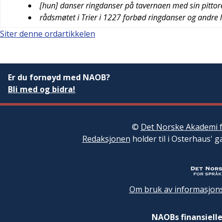
[hun] danser ringdanser på tavernaen med sin pittor
rådsmøtet i Trier i 1227 forbød ringdanser og andre l
Siter denne ordartikkelen
Er du fornøyd med NAOB?
Bli med og bidra!
©
Det Norske Akademi f
Redaksjonen
holder til i Osterhaus' g
Om bruk av informasjons
NAOBs finansielle