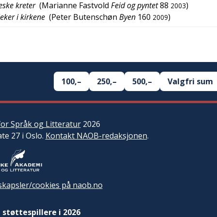
eske kreter
(
Marianne Fastvold
Feid og pyntet
88
)
2003
eker i kirkene
(
Peter Butenschøn
Byen
160
)
2009
100,–
250,–
500,–
Valgfri sum
or Språk og Litteratur
2026
ate 27 i Oslo.
Kontakt NAOB-redaksjonen
.
kapsler/cookies på naob.no
 støttespillere i 2026