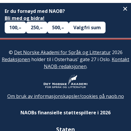
Er du fornøyd med NAOB?
Bli med og bidra!
100,–
250,–
500,–
Valgfri sum
©
Det Norske Akademi for Språk og Litteratur
2026
Redaksjonen
holder til i Osterhaus' gate 27 i Oslo.
Kontakt
NAOB-redaksjonen
.
Om bruk av informasjonskapsler/cookies på naob.no
NAOBs finansielle støttespillere i 2026
Staten