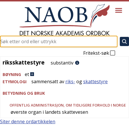
Fritekst-søk
riksskattestyre
riksskattestyre
substantiv
et
BØYNING
sammensatt av
riks-
og
skattestyre
ETYMOLOGI
BETYDNING OG BRUK
OFFENTLIG ADMINISTRASJON
, OM TIDLIGERE FORHOLD I NORGE
øverste organ i landets skattevesen
Siter denne ordartikkelen