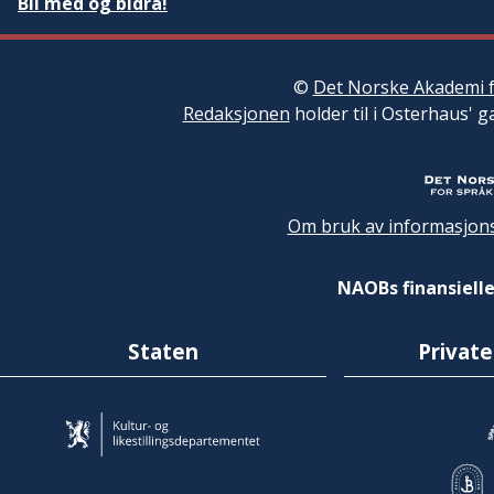
Bli med og bidra!
©
Det Norske Akademi f
Redaksjonen
holder til i Osterhaus' g
Om bruk av informasjons
NAOBs finansielle
Staten
Private