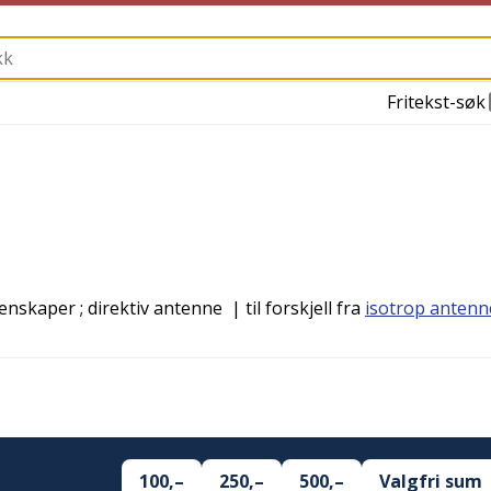
Fritekst-søk
genskaper
; direktiv antenne
| til forskjell fra
isotrop antenn
100,–
250,–
500,–
Valgfri sum