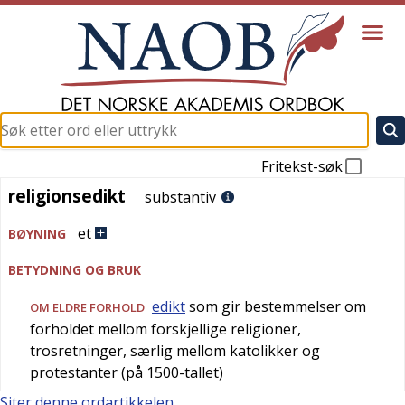
Fritekst-søk
religionsedikt
religionsedikt
substantiv
et
BØYNING
BETYDNING OG BRUK
edikt
som gir bestemmelser om
OM ELDRE FORHOLD
forholdet mellom forskjellige religioner,
trosretninger, særlig mellom katolikker og
protestanter (på 1500-tallet)
Siter denne ordartikkelen