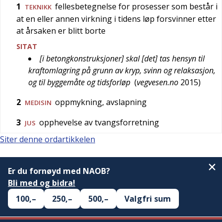
1
fellesbetegnelse for prosesser som består i
TEKNIKK
at en eller annen virkning i tidens løp forsvinner etter
at årsaken er blitt borte
SITAT
[i betongkonstruksjoner] skal [det] tas hensyn til
kraftomlagring på grunn av kryp, svinn og relaksasjon,
og til byggemåte og tidsforløp
(
vegvesen.no
2015
)
2
oppmykning, avslapning
MEDISIN
3
opphevelse av tvangsforretning
JUS
Siter denne ordartikkelen
Er du fornøyd med NAOB?
Bli med og bidra!
100,–
250,–
500,–
Valgfri sum