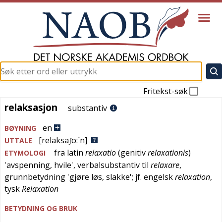
Fritekst-søk
relaksasjon
relaksasjon
substantiv
en
BØYNING
[relaksaʃo:´n]
UTTALE
fra
latin
relaxatio
(genitiv
relaxationis
)
ETYMOLOGI
'
avspenning, hvile
', verbalsubstantiv til
relaxare
,
grunnbetydning '
gjøre løs, slakke
'; jf.
engelsk
relaxation
,
tysk
Relaxation
BETYDNING OG BRUK