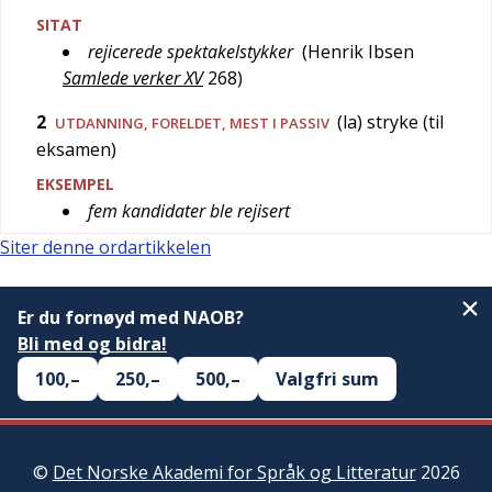
SITAT
rejicerede spektakelstykker
(
Henrik Ibsen
Samlede verker XV
268
)
2
(la) stryke (til
UTDANNING
,
FORELDET
, MEST I PASSIV
eksamen)
EKSEMPEL
fem kandidater ble rejisert
Siter denne ordartikkelen
Er du fornøyd med NAOB?
Bli med og bidra!
100,–
250,–
500,–
Valgfri sum
©
Det Norske Akademi for Språk og Litteratur
2026