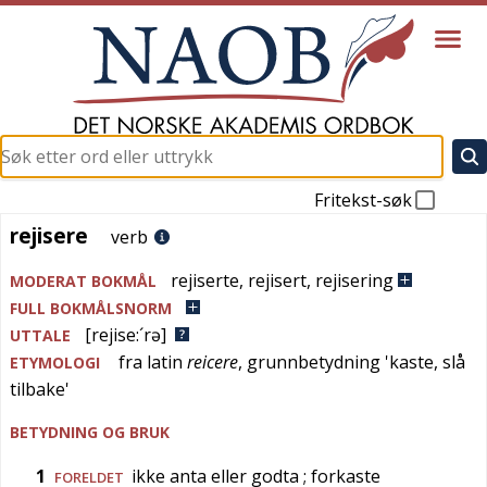
Fritekst-søk
rejisere
rejisere
verb
rejiserte
,
rejisert
,
rejisering
MODERAT BOKMÅL
FULL BOKMÅLSNORM
[rejise:´rə]
UTTALE
fra
latin
reicere
, grunnbetydning '
kaste, slå
ETYMOLOGI
tilbake
'
BETYDNING OG BRUK
1
ikke anta eller godta
; forkaste
FORELDET