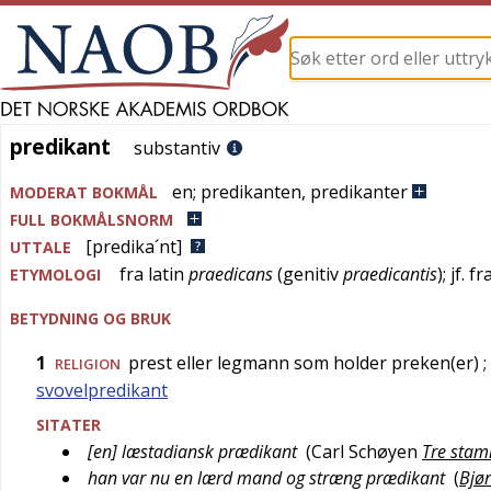
predikant
predikant
substantiv
en
;
predikanten
,
predikanter
MODERAT BOKMÅL
FULL BOKMÅLSNORM
[predika´nt]
UTTALE
fra
latin
praedicans
(genitiv
praedicantis
); jf.
fr
ETYMOLOGI
BETYDNING OG BRUK
1
prest eller legmann som holder preken(er)
;
RELIGION
svovelpredikant
SITATER
[en] læstadiansk prædikant
(
Carl Schøyen
Tre sta
han var nu en lærd mand og stræng prædikant
(
Bjør