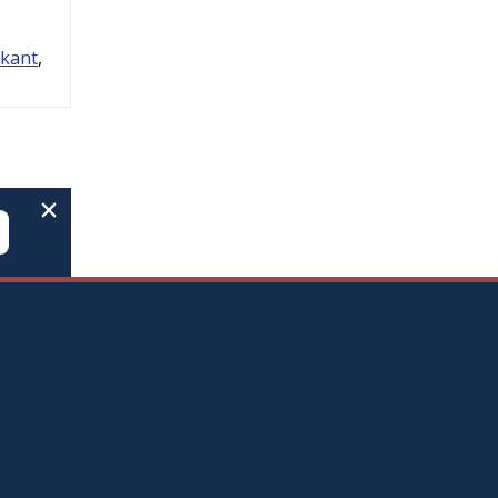
ikant
,