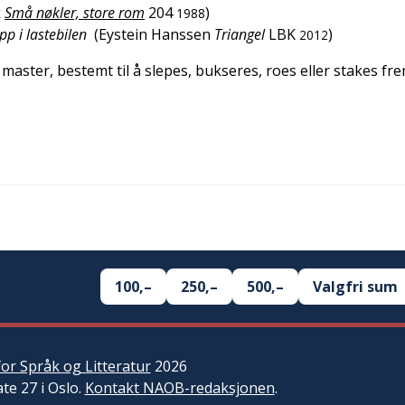
k
Små nøkler, store rom
204
)
1988
p i lastebilen
(
Eystein Hanssen
Triangel
LBK
)
2012
 master, bestemt til å slepes, bukseres, roes eller stakes fr
100,–
250,–
500,–
Valgfri sum
or Språk og Litteratur
2026
ate 27 i Oslo.
Kontakt NAOB-redaksjonen
.