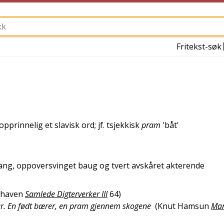
Fritekst-søk
 opprinnelig et
slavisk
ord; jf.
tsjekkisk
pram
'
båt
'
ang, oppoversvinget baug og tvert avskåret akterende
elhaven
Samlede Digterverker III
64
)
bar. En født bærer, en pram gjennem skogene
(
Knut Hamsun
Mar