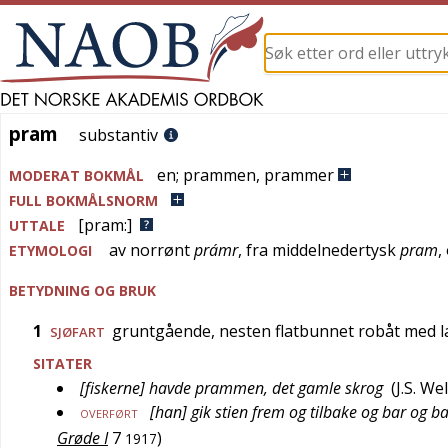
pram
pram
substantiv
en
;
prammen
,
prammer
MODERAT BOKMÅL
FULL BOKMÅLSNORM
[pram:]
UTTALE
av
norrønt
prámr
, fra
middelnedertysk
pram
,
ETYMOLOGI
BETYDNING OG BRUK
1
gruntgående, nesten flatbunnet robåt med l
SJØFART
SITATER
[fiskerne] havde prammen, det gamle skrog
(
J.S. W
[han] gik stien frem og tilbake og bar og 
OVERFØRT
Grøde I
7
)
1917