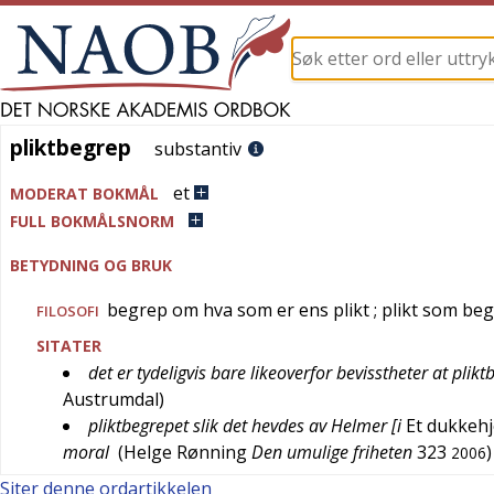
pliktbegrep
pliktbegrep
substantiv
et
MODERAT BOKMÅL
FULL BOKMÅLSNORM
BETYDNING OG BRUK
begrep om hva som er ens plikt
; plikt som be
FILOSOFI
SITATER
det er tydeligvis bare likeoverfor bevisstheter at plik
Austrumdal
)
pliktbegrepet slik det hevdes av Helmer [i
Et dukkeh
moral
(
Helge Rønning
Den umulige friheten
323
)
2006
Siter denne ordartikkelen