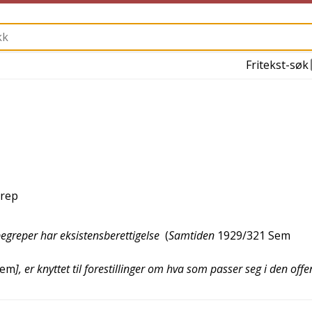
Fritekst-søk
grep
tbegreper har eksistensberettigelse
(
Samtiden
1929/321
Sem
jem
], er knyttet til forestillinger om hva som passer seg i den offe