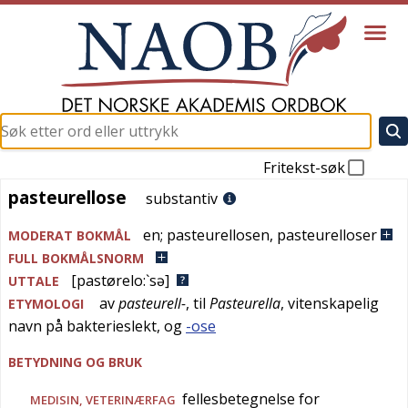
Fritekst-søk
pasteurellose
pasteurellose
substantiv
en
;
pasteurellosen
,
pasteurelloser
MODERAT BOKMÅL
FULL BOKMÅLSNORM
[pastørelo:`sə]
UTTALE
av
pasteurell-
, til
Pasteurella
, vitenskapelig
ETYMOLOGI
navn på bakterieslekt, og
-ose
BETYDNING OG BRUK
fellesbetegnelse for
MEDISIN
,
VETERINÆRFAG