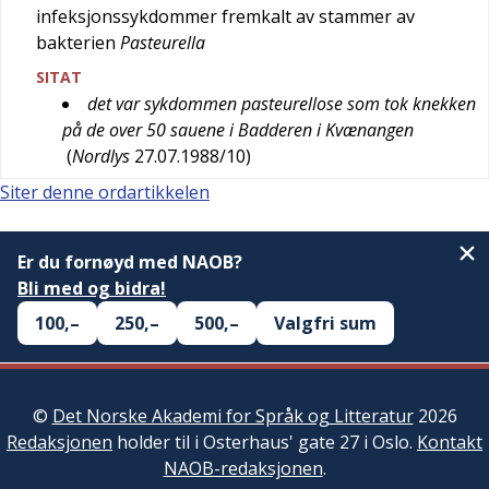
infeksjonssykdommer fremkalt av stammer av
bakterien
Pasteurella
SITAT
det var sykdommen pasteurellose som tok knekken
på de over 50 sauene i Badderen i Kvænangen
(
Nordlys
27.07.1988/10
)
Siter denne ordartikkelen
Er du fornøyd med NAOB?
Bli med og bidra!
100,–
250,–
500,–
Valgfri sum
©
Det Norske Akademi for Språk og Litteratur
2026
Redaksjonen
holder til i Osterhaus' gate 27 i Oslo.
Kontakt
NAOB-redaksjonen
.