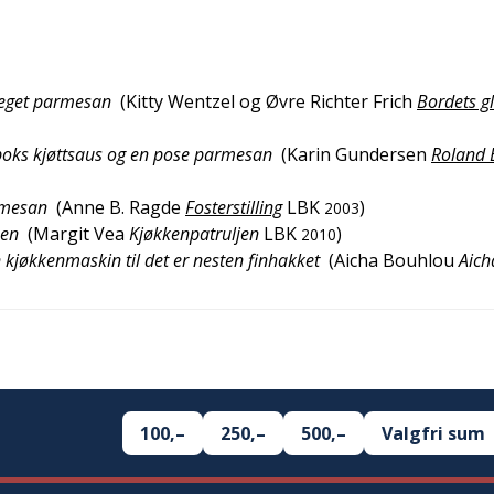
meget parmesan
(
Kitty Wentzel og Øvre Richter Frich
Bordets g
n boks kjøttsaus og en pose parmesan
(
Karin Gundersen
Roland 
rmesan
(
Anne B. Ragde
Fosterstilling
LBK
)
2003
aen
(
Margit Vea
Kjøkkenpatruljen
LBK
)
2010
n kjøkkenmaskin til det er nesten finhakket
(
Aicha Bouhlou
Aich
100,–
250,–
500,–
Valgfri sum