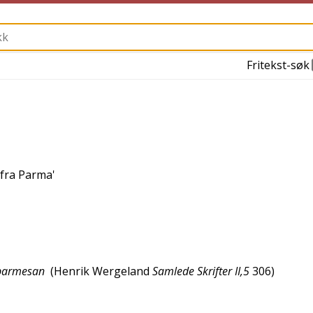
Fritekst-søk
fra Parma
'
n parmesan
(
Henrik Wergeland
Samlede Skrifter II,5
306
)