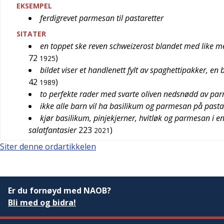
EKSEMPEL
ferdigrevet parmesan til pastaretter
SITATER
en toppet ske reven schweizerost blandet med like 
72
)
1925
bildet viser et handlenett fylt av spaghettipakker, e
42
)
1989
to perfekte rader med svarte oliven nedsnødd av pa
ikke alle barn vil ha basilikum og parmesan på past
kjør basilikum, pinjekjerner, hvitløk og parmesan i e
salatfantasier
223
)
2021
Siter denne ordartikkelen
Er du fornøyd med NAOB?
Bli med og bidra!