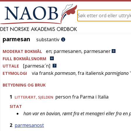
parmesan
parmesan
substantiv
en
;
parmesanen
,
parmesaner
MODERAT BOKMÅL
FULL BOKMÅLSNORM
[parmesa:´n]
UTTALE
via
fransk
parmesan
, fra
italiensk
parmigiano
'
ETYMOLOGI
BETYDNING OG BRUK
1
person fra Parma i Italia
LITTERÆRT
,
SJELDEN
SITAT
han var en bavian, rømt fra et menageri eller fra e
2
parmesanost