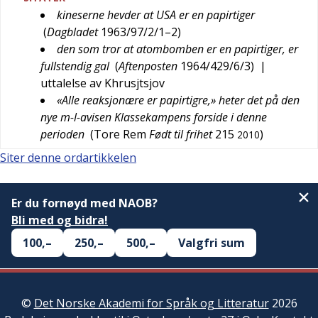
kineserne hevder at USA er en papirtiger
(
Dagbladet
1963/97/2/1–2
)
den som tror at atombomben er en papirtiger, er
fullstendig gal
(
Aftenposten
1964/429/6/3
)
|
uttalelse av Khrusjtsjov
«Alle reaksjonære er papirtigre,» heter det på den
nye m-l-avisen Klassekampens forside i denne
perioden
(
Tore Rem
Født til frihet
215
)
2010
Siter denne ordartikkelen
Er du fornøyd med NAOB?
Bli med og bidra!
100,–
250,–
500,–
Valgfri sum
©
Det Norske Akademi for Språk og Litteratur
2026