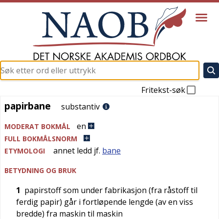
Fritekst-søk
papirbane
papirbane
substantiv
en
MODERAT BOKMÅL
FULL BOKMÅLSNORM
annet ledd jf.
bane
ETYMOLOGI
BETYDNING OG BRUK
1
papirstoff som under fabrikasjon (fra råstoff til
ferdig papir) går i fortløpende lengde (av en viss
bredde) fra maskin til maskin