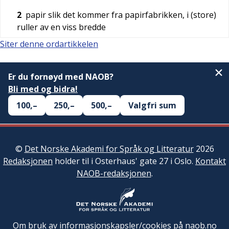
2
papir slik det kommer fra papirfabrikken, i (store)
ruller av en viss bredde
Siter denne ordartikkelen
Er du fornøyd med NAOB?
Bli med og bidra!
100,–
250,–
500,–
Valgfri sum
©
Det Norske Akademi for Språk og Litteratur
2026
Redaksjonen
holder til i Osterhaus' gate 27 i Oslo.
Kontakt
NAOB-redaksjonen
.
Om bruk av informasjonskapsler/cookies på naob.no