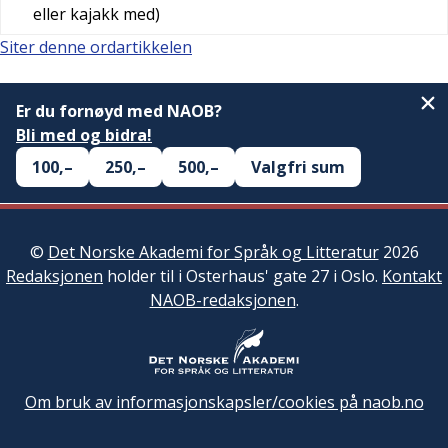
eller kajakk med)
Siter denne ordartikkelen
Er du fornøyd med NAOB?
Bli med og bidra!
100,–
250,–
500,–
Valgfri sum
©
Det Norske Akademi for Språk og Litteratur
2026
Redaksjonen
holder til i Osterhaus' gate 27 i Oslo.
Kontakt
NAOB-redaksjonen
.
Om bruk av informasjonskapsler/cookies på naob.no