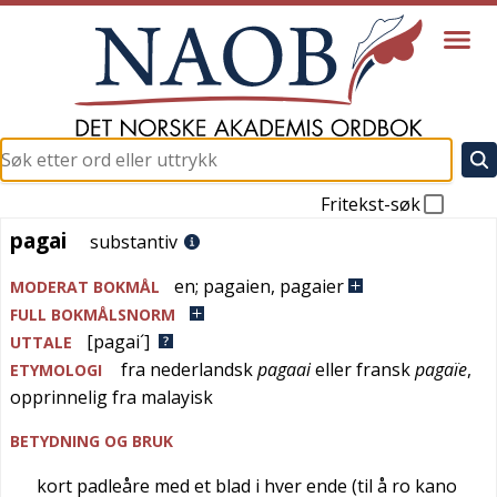
Fritekst-søk
pagai
pagai
substantiv
en
;
pagaien
,
pagaier
MODERAT BOKMÅL
FULL BOKMÅLSNORM
[pagai´]
UTTALE
fra
nederlandsk
pagaai
eller
fransk
pagaïe
,
ETYMOLOGI
opprinnelig fra
malayisk
BETYDNING OG BRUK
kort padleåre med et blad i hver ende (til å ro kano