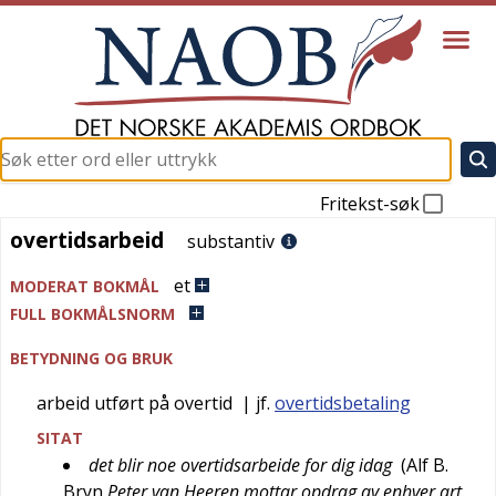
Fritekst-søk
overtidsarbeid
overtidsarbeid
substantiv
et
MODERAT BOKMÅL
FULL BOKMÅLSNORM
BETYDNING OG BRUK
arbeid utført på overtid
| jf.
overtidsbetaling
SITAT
det blir noe overtidsarbeide for dig idag
(
Alf B.
Bryn
Peter van Heeren mottar opdrag av enhver art