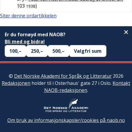
103
)
1938
Siter denne ordartikkelen
Er du fornøyd med NAOB?
Bli med og bidra!
100,–
250,–
500,–
Valgfri sum
©
Det Norske Akademi for Språk og Litteratur
2026
Redaksjonen
holder til i Osterhaus' gate 27 i Oslo.
Kontakt
NAOB-redaksjonen
.
Om bruk av informasjonskapsler/cookies på naob.no