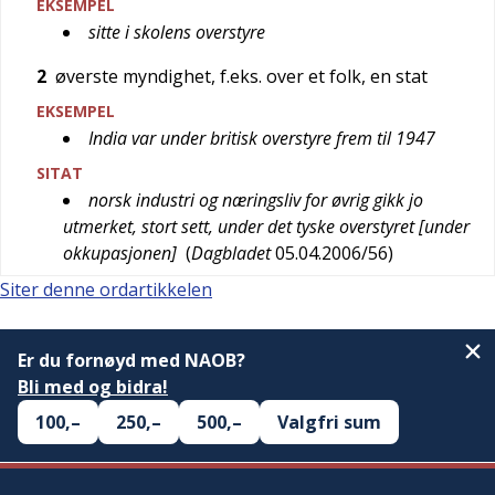
EKSEMPEL
sitte i skolens overstyre
2
øverste myndighet, f.eks. over et folk, en stat
EKSEMPEL
India var under britisk overstyre frem til 1947
SITAT
norsk industri og næringsliv for øvrig gikk jo
utmerket, stort sett, under det tyske overstyret [under
okkupasjonen]
(
Dagbladet
05.04.2006/56
)
Siter denne ordartikkelen
Er du fornøyd med NAOB?
Bli med og bidra!
100,–
250,–
500,–
Valgfri sum