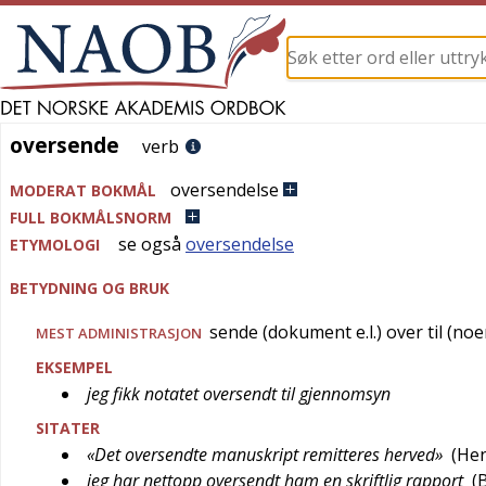
oversende
oversende
verb
oversendelse
MODERAT BOKMÅL
FULL BOKMÅLSNORM
se også
oversendelse
ETYMOLOGI
BETYDNING OG BRUK
sende (dokument e.l.) over til (noe
MEST
ADMINISTRASJON
EKSEMPEL
jeg fikk notatet oversendt til gjennomsyn
SITATER
«Det oversendte manuskript remitteres herved»
(
Hen
jeg har nettopp oversendt ham en skriftlig rapport
(