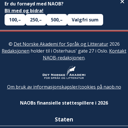
Er du fornøyd med NAOB?
Bli med og bidra!
100,–
250,–
500,–
Valgfri sum
©
Det Norske Akademi for Språk og Litteratur
2026
Redaksjonen
holder til i Osterhaus' gate 27 i Oslo.
Kontakt
NAOB-redaksjonen
.
Om bruk av informasjonskapsler/cookies på naob.no
NAOBs finansielle støttespillere i 2026
Staten