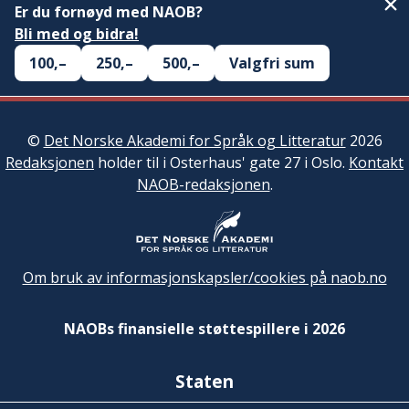
Er du fornøyd med NAOB?
Bli med og bidra!
100,–
250,–
500,–
Valgfri sum
©
Det Norske Akademi for Språk og Litteratur
2026
Redaksjonen
holder til i Osterhaus' gate 27 i Oslo.
Kontakt
NAOB-redaksjonen
.
Om bruk av informasjonskapsler/cookies på naob.no
NAOBs finansielle støttespillere i 2026
Staten