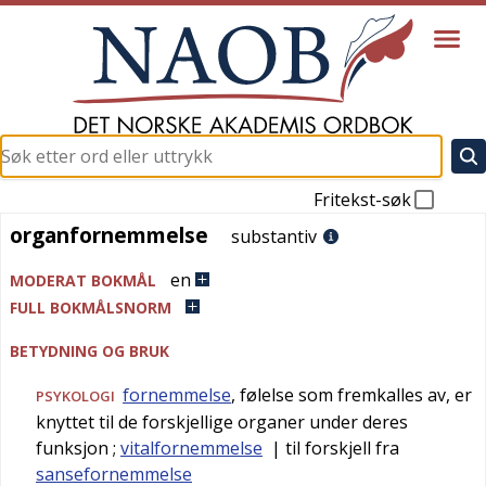
Fritekst-søk
organfornemmelse
organfornemmelse
substantiv
en
MODERAT BOKMÅL
FULL BOKMÅLSNORM
BETYDNING OG BRUK
fornemmelse
, følelse som fremkalles av, er
PSYKOLOGI
knyttet til de forskjellige organer under deres
funksjon
;
vitalfornemmelse
| til forskjell fra
sansefornemmelse