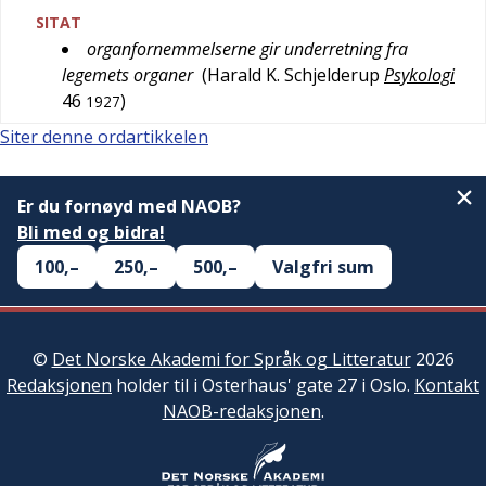
SITAT
organfornemmelserne gir underretning fra
legemets organer
(
Harald K. Schjelderup
Psykologi
46
)
1927
Siter denne ordartikkelen
Er du fornøyd med NAOB?
Bli med og bidra!
100,–
250,–
500,–
Valgfri sum
©
Det Norske Akademi for Språk og Litteratur
2026
Redaksjonen
holder til i Osterhaus' gate 27 i Oslo.
Kontakt
NAOB-redaksjonen
.