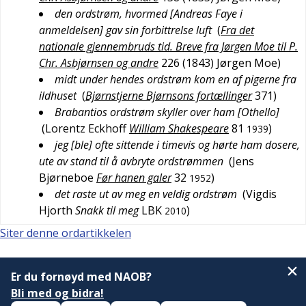
den ordstrøm, hvormed [Andreas Faye i
anmeldelsen] gav sin forbittrelse luft
(
Fra det
nationale gjennembruds tid. Breve fra Jørgen Moe til P.
Chr. Asbjørnsen og andre
226 (1843)
Jørgen Moe
)
midt under hendes ordstrøm kom en af pigerne fra
ildhuset
(
Bjørnstjerne Bjørnsons fortællinger
371
)
Brabantios ordstrøm skyller over ham [Othello]
(
Lorentz Eckhoff
William Shakespeare
81
)
1939
jeg [ble] ofte sittende i timevis og hørte ham dosere,
ute av stand til å avbryte ordstrømmen
(
Jens
Bjørneboe
Før hanen galer
32
)
1952
det raste ut av meg en veldig ordstrøm
(
Vigdis
Hjorth
Snakk til meg
LBK
)
2010
Siter denne ordartikkelen
Er du fornøyd med NAOB?
Bli med og bidra!