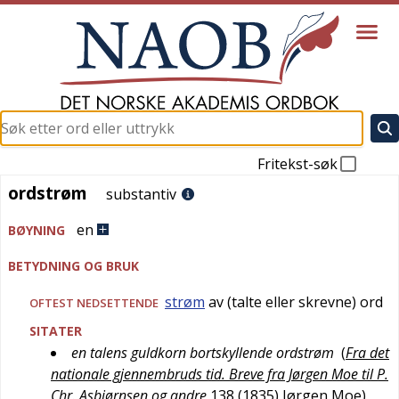
Fritekst-søk
ordstrøm
ordstrøm
substantiv
en
BØYNING
BETYDNING OG BRUK
strøm
av (talte eller skrevne) ord
OFTEST
NEDSETTENDE
SITATER
en talens guldkorn bortskyllende ordstrøm
(
Fra det
nationale gjennembruds tid. Breve fra Jørgen Moe til P.
Chr. Asbjørnsen og andre
138 (1835)
Jørgen Moe
)