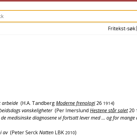
Fritekst-søk
k arbeide
(
H.A. Tandberg
Moderne frenologi
26
)
1914
beidsdags vanskeligheter
(
Per Imerslund
Hestene står salet
20
 de medisinske diagnosene vi fortsatt lever med … og for mange
i av
(
Peter Serck
Natten
LBK
)
2010