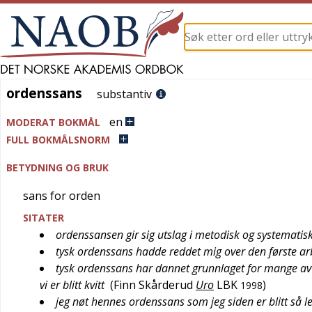
ordenssans
ordenssans
substantiv
en
MODERAT BOKMÅL
FULL BOKMÅLSNORM
BETYDNING OG BRUK
sans for orden
SITATER
ordenssansen gir sig utslag i metodisk og systematis
tysk ordenssans hadde reddet mig over den første ar
tysk ordenssans har dannet grunnlaget for mange av
vi er blitt kvitt
(
Finn Skårderud
Uro
LBK
)
1998
jeg nøt hennes ordenssans som jeg siden er blitt så le