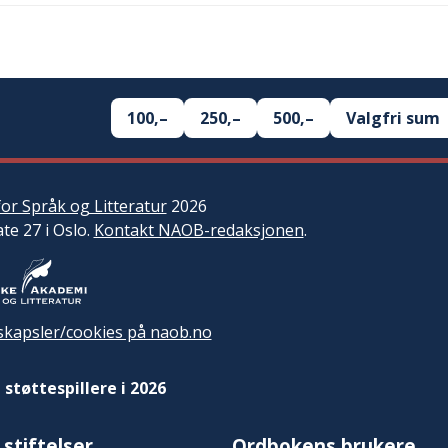
100,–
250,–
500,–
Valgfri sum
or Språk og Litteratur
2026
ate 27 i Oslo.
Kontakt NAOB-redaksjonen
.
kapsler/cookies på naob.no
 støttespillere i 2026
 stiftelser
Ordbokens brukere