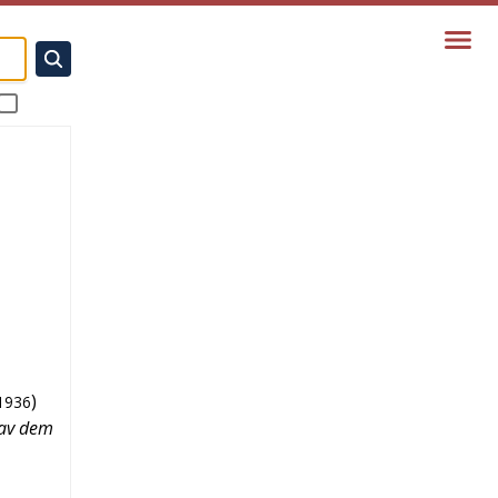
)
1936
 av dem