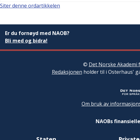
Siter denne ordartikkelen
Er du fornøyd med NAOB?
Bli med og bidra!
©
Det Norske Akademi f
Redaksjonen
holder til i Osterhaus' g
Om bruk av informasjons
NAOBs finansielle
Staten
Private