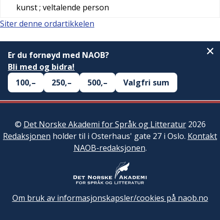
kunst
; veltalende person
Siter denne ordartikkelen
Er du fornøyd med NAOB?
Bli med og bidra!
100,–
250,–
500,–
Valgfri sum
©
Det Norske Akademi for Språk og Litteratur
2026
Redaksjonen
holder til i Osterhaus' gate 27 i Oslo.
Kontakt
NAOB-redaksjonen
.
Om bruk av informasjonskapsler/cookies på naob.no