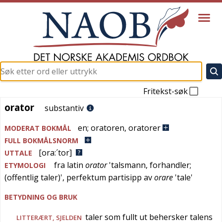
Fritekst-søk
orator
orator
substantiv
en
;
oratoren
,
oratorer
MODERAT BOKMÅL
FULL BOKMÅLSNORM
[ora:´tor]
UTTALE
fra
latin
orator
'
talsmann, forhandler;
ETYMOLOGI
(offentlig taler)
', perfektum partisipp av
orare
'
tale
'
BETYDNING OG BRUK
taler som fullt ut behersker talens
LITTERÆRT
,
SJELDEN