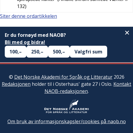
132
)
Siter denne ordartikkelen
Er du fornøyd med NAOB?
Bli med og bidra!
100,–
250,–
500,–
Valgfri sum
©
Det Norske Akademi for Språk og Litteratur
2026
Redaksjonen
holder til i Osterhaus' gate 27 i Oslo.
Kontakt
NAOB-redaksjonen
.
Om bruk av informasjonskapsler/cookies på naob.no