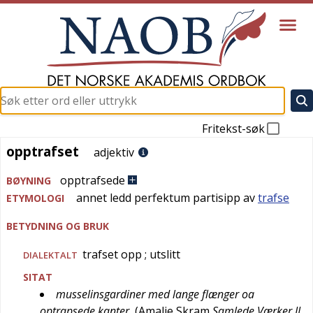
Fritekst-søk
opptrafset
opptrafset
adjektiv
opptrafsede
BØYNING
annet ledd perfektum partisipp av
trafse
ETYMOLOGI
BETYDNING OG BRUK
trafset opp
; utslitt
DIALEKTALT
SITAT
musselinsgardiner med lange flænger oa
optrapsede kanter
(
Amalie Skram
Samlede Værker II