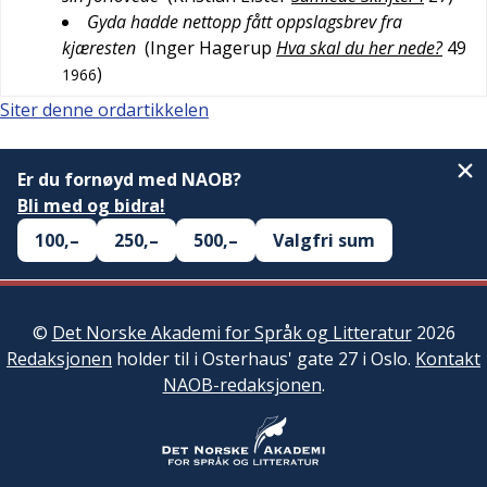
Gyda hadde nettopp fått oppslagsbrev fra
kjæresten
(
Inger Hagerup
Hva skal du her nede?
49
)
1966
Siter denne ordartikkelen
Er du fornøyd med NAOB?
Bli med og bidra!
100,–
250,–
500,–
Valgfri sum
©
Det Norske Akademi for Språk og Litteratur
2026
Redaksjonen
holder til i Osterhaus' gate 27 i Oslo.
Kontakt
NAOB-redaksjonen
.