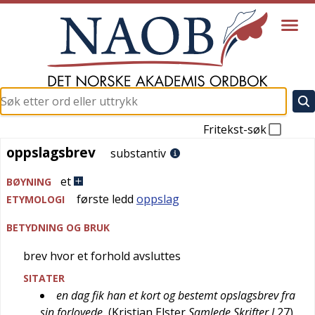
Fritekst-søk
oppslagsbrev
oppslagsbrev
substantiv
et
BØYNING
første ledd
oppslag
ETYMOLOGI
BETYDNING OG BRUK
brev hvor et forhold avsluttes
SITATER
en dag fik han et kort og bestemt opslagsbrev fra
sin forlovede
(
Kristian Elster
Samlede Skrifter I
27
)