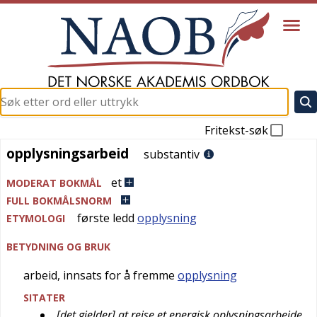
Fritekst-søk
opplysningsarbeid
opplysningsarbeid
substantiv
et
MODERAT BOKMÅL
FULL BOKMÅLSNORM
første ledd
opplysning
ETYMOLOGI
BETYDNING OG BRUK
arbeid, innsats for å fremme
opplysning
SITATER
[det gjelder] at reise et energisk oplysningsarbeide