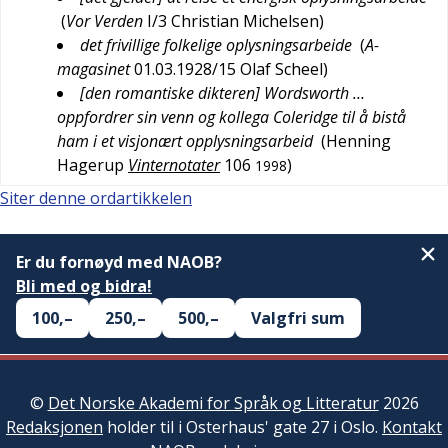
(
Vor Verden
I/3
Christian Michelsen
)
det frivillige folkelige oplysningsarbeide
(
A-
magasinet
01.03.1928/15
Olaf Scheel
)
[den romantiske dikteren] Wordsworth …
oppfordrer sin venn og kollega Coleridge til å bistå
ham i et visjonært opplysningsarbeid
(
Henning
Hagerup
Vinternotater
106
)
1998
Siter denne ordartikkelen
Er du fornøyd med NAOB?
Bli med og bidra!
100,–
250,–
500,–
Valgfri sum
©
Det Norske Akademi for Språk og Litteratur
2026
Redaksjonen
holder til i Osterhaus' gate 27 i Oslo.
Kontakt